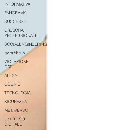
INFORMATIVA
PANORAMA
SUCCESSO
CRESCITA
PROFESSIONALE
SOCIALENGINEERING
gdprèbello
VIOLAZIONE
DATI
ALEXA
COOKIE
TECNOLOGIA
SICUREZZA
METAVERSO
UNIVERSO
DIGITALE