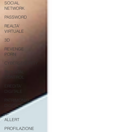
SOCIAL
NETWORK
PASSWORD
REALTA'
VIRTUALE
3D
REVENGE
PORN
CYBERSECURITY
PARENTAL
CONTROL
EREDITA'
DIGITALE
PATRIMONIO
DIGITALE
IT-
ALLERT
PROFILAZIONE