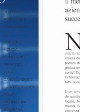
PADOVA
BELLUNO
PORDENONE
CURRICULUM
CV
CONSENSO
FIDUCIA
COMPLIANCE
PROATTIVA
OBLIO
CANCELLAZIONE
DATA PROTECTION
POLICY
INFORMATIVA
PANORAMA