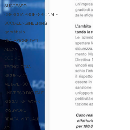
SUCCESSO
CRESCITA PROFESSIONALE
SOCIALENGINEERING
gdprèbello
VIOLAZIONE DATI
ALEXA
COOKIE
TECNOLOGIA
SICUREZZA
METAVERSO
UNIVERSO DIGITALE
SOCIAL NETWORK
PASSWORD
REALTA' VIRTUALE
3D