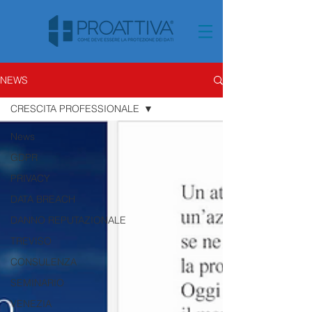
NEWS
CRESCITA PROFESSIONALE
News
GDPR
PRIVACY
DATA BREACH
DANNO REPUTAZIONALE
TREVISO
CONSULENZA
SEMINARIO
VENEZIA