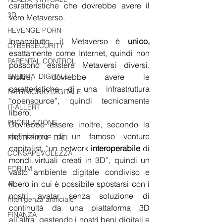
caratteristiche che dovrebbe avere il 
3D
vero Metaverso.
REVENGE PORN
Innanzitutto, il Metaverso è 
unico,
CYBERSECURITY
esattamente come Internet, quindi non 
PARENTAL CONTROL
possono esistere Metaversi diversi. 
Inoltre, dovrebbe avere le 
EREDITA' DIGITALE
caratteristiche di una infrastruttura 
PATRIMONIO DIGITALE
“opensource”, quindi tecnicamente 
IT-ALLERT
libero.
PROFILAZIONE
Dovrebbe essere inoltre, secondo la 
definizione di un famoso venture 
PROTEZIONE DATI
capitalist, “un network 
interoperabile
 di 
CONSAPEVOLEZZA
mondi virtuali creati in 3D”, quindi un 
FORUM
vasto ambiente digitale condiviso e 
libero in cui è possibile spostarsi con i 
AI
nostri avatar senza soluzione di 
Intelligenza artificiale
continuità da una piattaforma 3D 
FINANZA
all’altra, gestendo i nostri beni digitali e 