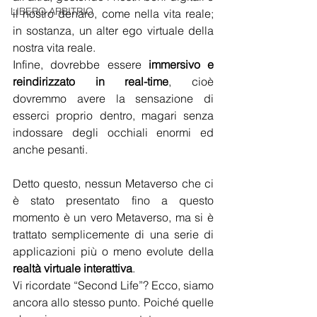
LIBERO ARBITRIO
il nostro denaro, come nella vita reale; 
in sostanza, un alter ego virtuale della 
nostra vita reale.
Infine, dovrebbe essere 
immersivo e 
reindirizzato in real-time
, cioè 
dovremmo avere la sensazione di 
esserci proprio dentro, magari senza 
indossare degli occhiali enormi ed 
anche pesanti.
Detto questo, nessun Metaverso che ci 
è stato presentato fino a questo 
momento è un vero Metaverso, ma si è 
trattato semplicemente di una serie di 
applicazioni più o meno evolute della 
realtà virtuale interattiva
.
Vi ricordate “Second Life”? Ecco, siamo 
ancora allo stesso punto. Poiché quelle 