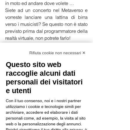
in moto ed andare dove volete …
Siete ad un concerto nel Metaverso e 
vorreste lanciare una lattina di birra 
verso i musicisti? Se questo non è stato 
previsto prima dal programmatore della 
realtà virtuale, non potrete farlo!
Decentraland o Sandbox e in generale 
Rifiuta cookie non necessari ✕
tutti i “Metaversi” che hanno dei sistemi 
Questo sito web
che si avvicinano a quello che 
raccoglie alcuni dati
dovrebbe essere un vero Metaverso, 
hanno un proprietario, quindi di fatto 
personali dei visitatori
non sono libere, non sono 
e utenti
interoperabili, non sono in real-time; 
quindi, vanno contro le “regole” del 
Con il tuo consenso, noi e i nostri partner
utilizziamo i cookie e tecnologie simili per
concetto di base.
archiviare, accedere ed elaborare i dati
personali come, ad esempio, la visita al sito
Allo stato attuale, sarebbe più corretto 
web o la personalizzazione degli annunci.
definire quello che ci vendono come 
Poiché rispettiamo il tuo diritto alla privacy, è