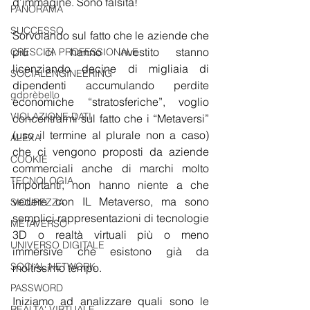
d’immagine. Sono falsità!
PANORAMA
SUCCESSO
Sorvolando sul fatto che le aziende che 
più ci hanno investito stanno 
CRESCITA PROFESSIONALE
licenziando decine di migliaia di 
SOCIALENGINEERING
dipendenti accumulando perdite 
gdprèbello
economiche “stratosferiche”, voglio 
VIOLAZIONE DATI
concentrarmi sul fatto che i “Metaversi” 
(uso il termine al plurale non a caso) 
ALEXA
che ci vengono proposti da aziende 
COOKIE
commerciali anche di marchi molto 
TECNOLOGIA
importanti, non hanno niente a che 
vedere con IL Metaverso, ma sono 
SICUREZZA
semplici rappresentazioni di tecnologie 
METAVERSO
3D o realtà virtuali più o meno 
UNIVERSO DIGITALE
immersive che esistono già da 
SOCIAL NETWORK
moltissimo tempo.
PASSWORD
Iniziamo ad analizzare quali sono le 
REALTA' VIRTUALE