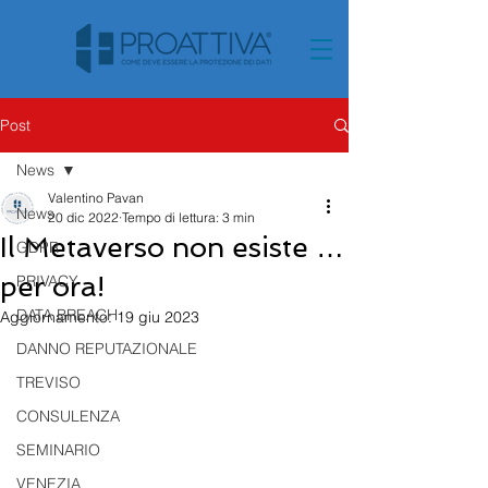
Post
News
Valentino Pavan
News
20 dic 2022
Tempo di lettura: 3 min
Il Metaverso non esiste …
GDPR
per ora!
PRIVACY
DATA BREACH
Aggiornamento:
19 giu 2023
DANNO REPUTAZIONALE
TREVISO
CONSULENZA
SEMINARIO
VENEZIA