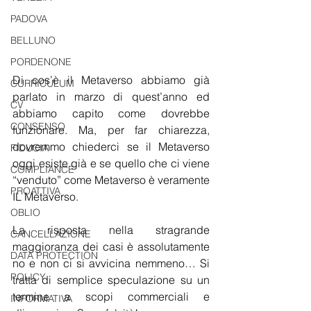
PADOVA
BELLUNO
PORDENONE
Di cos’è il Metaverso abbiamo già 
CURRICULUM
parlato in marzo di quest’anno ed 
CV
abbiamo capito come dovrebbe 
CONSENSO
funzionare. Ma, per far chiarezza, 
dovremmo chiederci se il Metaverso 
FIDUCIA
oggi esiste già e se quello che ci viene 
COMPLIANCE
“venduto” come Metaverso è veramente 
PROATTIVA
IL Metaverso.
OBLIO
La risposta nella stragrande 
CANCELLAZIONE
maggioranza dei casi è assolutamente 
DATA PROTECTION
no e non ci si avvicina nemmeno… Si 
POLICY
tratta di semplice speculazione su un 
termine a scopi commerciali e 
INFORMATIVA