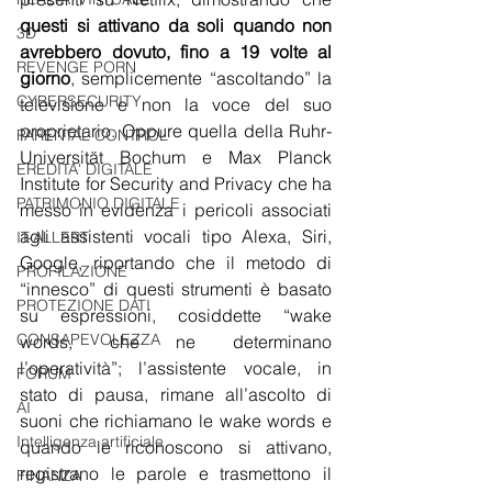
questi si attivano da soli quando non 
3D
avrebbero dovuto, fino a 19 volte al 
REVENGE PORN
giorno
, semplicemente “ascoltando” la 
CYBERSECURITY
televisione e non la voce del suo 
proprietario. Oppure quella della 
Ruhr-
PARENTAL CONTROL
Universität Bochum e Max Planck 
EREDITA' DIGITALE
Institute for Security and Privacy che ha 
PATRIMONIO DIGITALE
messo in evidenza i pericoli associati 
agli assistenti vocali tipo Alexa, Siri, 
IT-ALLERT
Google, riportando che il metodo di 
PROFILAZIONE
“innesco” di questi strumenti è basato 
PROTEZIONE DATI
su espressioni, cosiddette “wake 
CONSAPEVOLEZZA
words, che ne determinano 
l’operatività”; l’assistente vocale, in 
FORUM
stato di pausa, rimane all’ascolto di 
AI
suoni che richiamano le wake words e 
Intelligenza artificiale
quando le riconoscono si attivano, 
registrano le parole e trasmettono il 
FINANZA