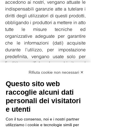
accedono ai nostri, vengano attuate le 
indispensabili garanzie atte a tutelare i 
diritti degli utilizzatori di questi prodotti, 
obbligando i produttori a mettere in atto 
tutte le misure tecniche ed 
organizzative adeguate per garantire 
che le informazioni (dati) acquisite 
durante l’utilizzo, per impostazione 
predefinita, vengano usate solo per 
finalità specifiche, ben chiarite ed 
enunciate, in modo che chiunque 
Rifiuta cookie non necessari ✕
utilizzi un assistente virtuale possa 
Questo sito web
essere sicuro di sapere come verranno 
usate le informazioni, e potendo fornire 
raccoglie alcuni dati
un consenso informato e libero 
personali dei visitatori
all’utilizzo di queste informazioni.
e utenti
Nel frattempo, per cercare di arginare 
Con il tuo consenso, noi e i nostri partner
le insidie alla nostra privacy derivanti 
utilizziamo i cookie e tecnologie simili per