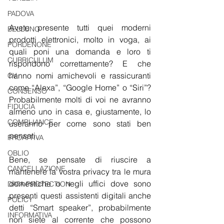
PADOVA
Avete presente tutti quei moderni 
BELLUNO
prodotti elettronici, molto in voga, ai 
PORDENONE
quali poni una domanda e loro ti 
CURRICULUM
rispondono correttamente? E che 
hanno nomi amichevoli e rassicuranti 
CV
come “Alexa”, “Google Home” o “Siri”? 
CONSENSO
Probabilmente molti di voi ne avranno 
FIDUCIA
almeno uno in casa e, giustamente, lo 
COMPLIANCE
useranno per come sono stati ben 
pensati.
PROATTIVA
OBLIO
Bene, se pensate di riuscire a 
CANCELLAZIONE
mantenere la vostra privacy tra le mura 
domestiche o negli uffici dove sono 
DATA PROTECTION
presenti questi assistenti digitali anche 
POLICY
detti “Smart speaker”, probabilmente 
INFORMATIVA
non siete al corrente che possono 