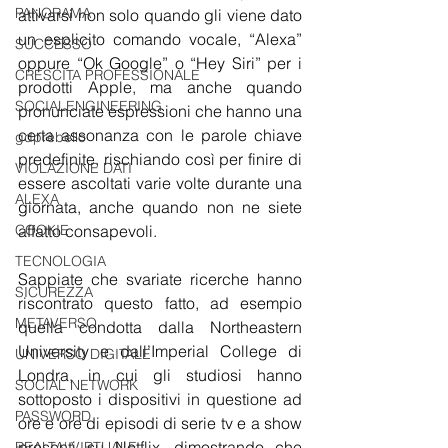
PANORAMA
attivarsi non solo quando gli viene dato 
un esplicito comando vocale, “Alexa” 
SUCCESSO
oppure “Ok Google” o “Hey Siri” per i 
CRESCITA PROFESSIONALE
prodotti Apple, ma anche quando 
SOCIALENGINEERING
pronunciate espressioni che hanno una 
certa assonanza con le parole chiave 
gdprèbello
predefinite, rischiando così per finire di 
VIOLAZIONE DATI
essere ascoltati varie volte durante una 
ALEXA
giornata, anche quando non ne siete 
affatto consapevoli.
COOKIE
TECNOLOGIA
Sappiate che svariate ricerche hanno 
SICUREZZA
riscontrato questo fatto, ad esempio 
METAVERSO
quella condotta dalla Northeastern 
University e dall’Imperial College di 
UNIVERSO DIGITALE
Londra, in cui gli studiosi hanno 
SOCIAL NETWORK
sottoposto i dispositivi in questione ad 
PASSWORD
ore e ore di episodi di serie tv e a show 
presenti su Netflix, dimostrando che 
REALTA' VIRTUALE