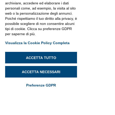
archiviare, accedere ed elaborare i dati
dall’utilizzo degli assistenti digitali, 
personali come, ad esempio, la visita al sito
dovreste acquisire la necessaria 
web o la personalizzazione degli annunci.
consapevolezza e pensarci davvero 
Poiché rispettiamo il tuo diritto alla privacy, è
bene prima di metterne in casa uno e 
possibile scegliere di non consentire alcuni
nel caso decidiate di averne uno, 
un 
tipi di cookie. Clicca su preferenze GDPR
per saperne di più.
po’ di buon senso nel loro utilizzo non 
guasta mai applicando delle semplici 
Visualizza la Cookie Policy Completa
regole, suggerite anche dallo stesso 
Garante per la Protezione dei Dati 
ACCETTA TUTTO
Personali 
https://www.garanteprivacy.it/temi/assist
enti-digitali
 che vi invitiamo ad andare 
ACCETTA NECESSARI
a leggere e che qui di seguito 
sintetizziamo:
Preferenze GDPR
Se è consentito, scegliere con cura la 
parola di attivazione evitando parole di 
uso frequente che possono causare 
attivazioni involontarie dello smart 