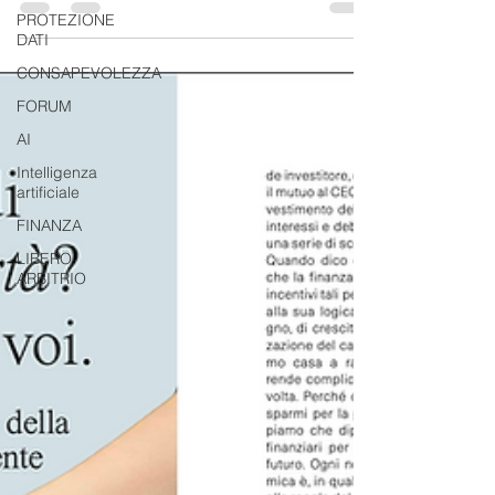
più dell’oro e del petrolio. Ogni nostr
PROTEZIONE
DATI
CONSAPEVOLEZZA
FORUM
AI
Intelligenza
artificiale
FINANZA
LIBERO
ARBITRIO