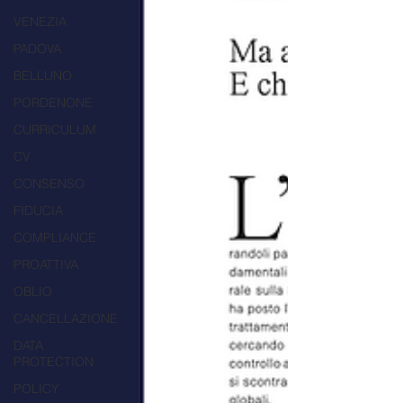
VENEZIA
PADOVA
BELLUNO
PORDENONE
CURRICULUM
CV
CONSENSO
FIDUCIA
COMPLIANCE
PROATTIVA
OBLIO
CANCELLAZIONE
DATA
PROTECTION
POLICY