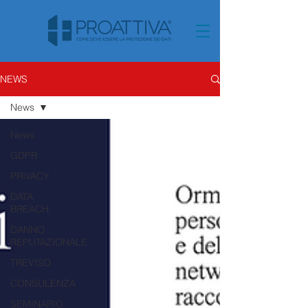
NEWS
News
News
GDPR
PRIVACY
DATA
BREACH
DANNO
REPUTAZIONALE
TREVISO
CONSULENZA
SEMINARIO