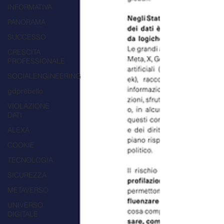
INFORMATIVA
PANORAMA
SUCCESSO
CRESCITA
PROFESSIONALE
SOCIALENGINEERING
gdprèbello
VIOLAZIONE
DATI
ALEXA
COOKIE
TECNOLOGIA
SICUREZZA
METAVERSO
UNIVERSO
DIGITALE