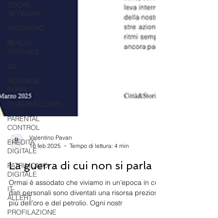
SOCIAL
NETWORK
PASSWORD
REALTA'
VIRTUALE
3D
REVENGE
PORN
CYBERSECURITY
PARENTAL
CONTROL
EREDITA'
DIGITALE
Valentino Pavan
16 feb 2025
Tempo di lettura: 4 min
PATRIMONIO
DIGITALE
La guerra di cui non si parla
IT-
ALLERT
Ormai è assodato che viviamo in un’epoca in cui i
dati personali sono diventati una risorsa preziosa
PROFILAZIONE