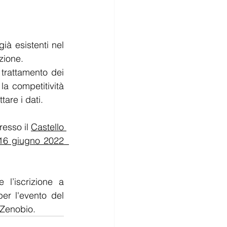
ià esistenti nel 
zione.
trattamento dei 
la 
competitività
tare i dati.
esso il 
Castello 
Villa Ca' Zenobio giovedì 16 giugno 2022  
Gli eventi sono gratuiti e a numero chiuso. Si richiede di confermare l’iscrizione a 
per l'evento del 
’ Zenobio.