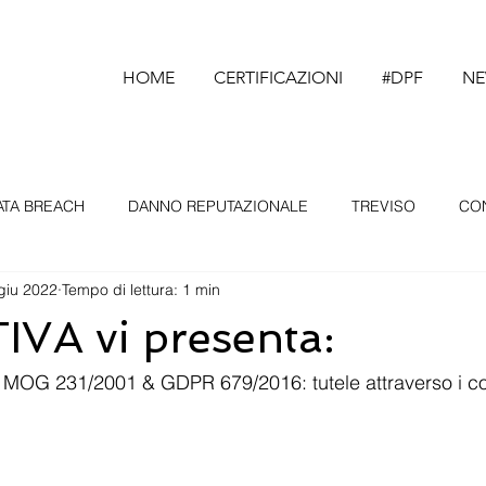
HOME
CERTIFICAZIONI
#DPF
N
ATA BREACH
DANNO REPUTAZIONALE
TREVISO
CO
giu 2022
Tempo di lettura: 1 min
ADOVA
BELLUNO
PORDENONE
CURRICULUM
VA vi presenta:
PROATTIVA
OBLIO
CANCELLAZIONE
DATA PROTEC
- MOG 231/2001 & GDPR 679/2016: tutele attraverso i c
SUCCESSO
CRESCITA PROFESSIONALE
SOCIALENGI