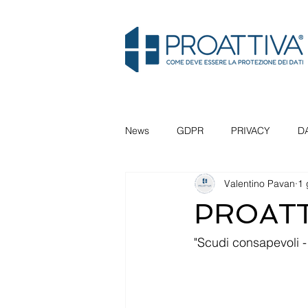
News
GDPR
PRIVACY
D
Valentino Pavan
1 
SEMINARIO
VENEZIA
P
PROATTI
FIDUCIA
COMPLIANCE
"Scudi consapevoli 
INFORMATIVA
PANORAMA