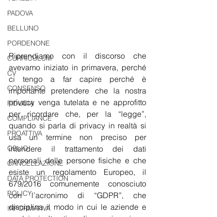
PADOVA
BELLUNO
PORDENONE
Riprendiamo con il discorso che 
CURRICULUM
avevamo iniziato in primavera, perché 
CV
ci tengo a far capire perché è 
CONSENSO
importante pretendere che la nostra 
privacy venga tutelata e ne approfitto 
FIDUCIA
per ricordare che, per la “legge”, 
COMPLIANCE
quando si parla di privacy in realtà si 
PROATTIVA
usa un termine non preciso per 
intendere il trattamento dei dati 
OBLIO
personali delle persone fisiche e che 
CANCELLAZIONE
esiste un regolamento Europeo, il 
DATA PROTECTION
679/2016 comunemente conosciuto 
POLICY
con l’acronimo di “GDPR”, che 
disciplina il modo in cui le aziende e 
INFORMATIVA