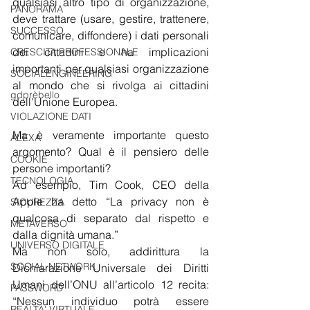
qualsiasi altro tipo di organizzazione, 
PANORAMA
deve trattare (usare, gestire, trattenere, 
SUCCESSO
comunicare, diffondere) i dati personali 
dei cittadini e ha implicazioni 
CRESCITA PROFESSIONALE
importanti per qualsiasi organizzazione 
SOCIALENGINEERING
al mondo che si rivolga ai cittadini 
gdprèbello
dell'Unione Europea.
VIOLAZIONE DATI
Ma è veramente importante questo 
ALEXA
argomento? Qual è il pensiero delle 
COOKIE
persone importanti?
TECNOLOGIA
Ad esempio, Tim Cook, CEO della 
Apple ha detto “La privacy non è 
SICUREZZA
qualcosa di separato dal rispetto e 
METAVERSO
dalla dignità umana.”
UNIVERSO DIGITALE
Ma non solo, addirittura la 
SOCIAL NETWORK
Dichiarazione Universale dei Diritti 
Umani dell’ONU all’articolo 12 recita: 
PASSWORD
“Nessun individuo potrà essere 
REALTA' VIRTUALE