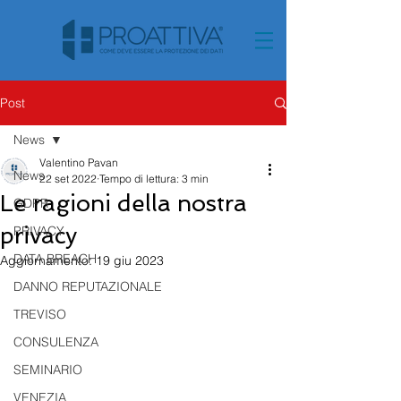
Post
News
Valentino Pavan
News
22 set 2022
Tempo di lettura: 3 min
Le ragioni della nostra
GDPR
privacy
PRIVACY
DATA BREACH
Aggiornamento:
19 giu 2023
DANNO REPUTAZIONALE
TREVISO
CONSULENZA
SEMINARIO
VENEZIA