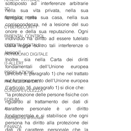
sottoposto ad interferenze arbitrarie 
3D
nella sua vita privata, nella sua 
famiglia, nella sua casa, nella sua 
REVENGE PORN
corrispondenza, né a lesione del suo 
CYBERSECURITY
onore e della sua reputazione. Ogni 
PARENTAL CONTROL
individuo ha diritto ad essere tutelato 
dalla legge contro tali interferenze o 
EREDITA' DIGITALE
lesioni”.
PATRIMONIO DIGITALE
Inoltre, sia nella Carta dei diritti 
IT-ALLERT
fondamentali dell'Unione europea 
PROFILAZIONE
(articolo 8, paragrafo 1) che nel trattato 
sul funzionamento dell'Unione europea 
PROTEZIONE DATI
(l'articolo 16, paragrafo 1) si dice che:
CONSAPEVOLEZZA
“la protezione delle persone fisiche con 
FORUM
riguardo al trattamento dei dati di 
carattere personale è un diritto 
AI
fondamentale e si stabilisce che ogni 
Intelligenza artificiale
persona ha diritto alla protezione dei 
FINANZA
dati di carattere personale che la 