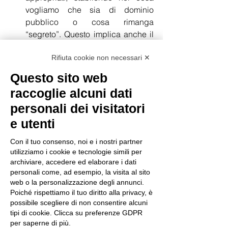
vogliamo che sia di dominio 
pubblico o cosa rimanga 
“segreto”. Questo implica anche il 
diritto di non dover spiegare o 
giustificare se stessi ed avere la 
Rifiuta cookie non necessari ✕
capacità di cambiare idee ed 
Questo sito web
opinioni ma soprattutto di avere 
raccoglie alcuni dati
seconde possibilità senza dover 
personali dei visitatori
sottostare al giudizio pubblico.
Rispetto per gli individui che 
e utenti
desiderano mantenere qualcosa di 
Con il tuo consenso, noi e i nostri partner
privato. Talvolta il desiderio di 
utilizziamo i cookie e tecnologie simili per
riservatezza può entrare in conflitto 
archiviare, accedere ed elaborare i dati
con altri interessi pubblici, per cui 
personali come, ad esempio, la visita al sito
non sempre può essere garantito 
web o la personalizzazione degli annunci.
questo diritto. Ma talvolta il 
Poiché rispettiamo il tuo diritto alla privacy, è
possibile scegliere di non consentire alcuni
desiderio di riservatezza delle 
tipi di cookie. Clicca su preferenze GDPR
persone viene semplicemente 
per saperne di più.