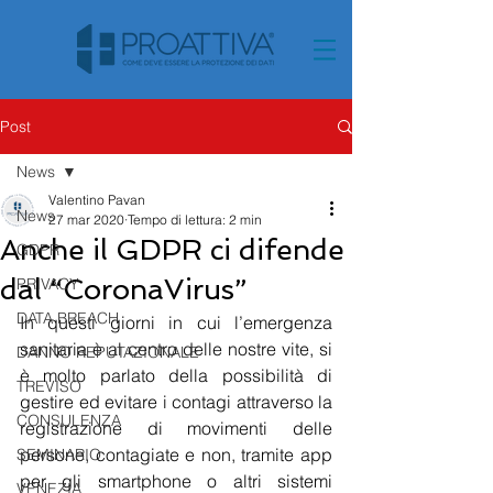
Post
News
Valentino Pavan
News
27 mar 2020
Tempo di lettura: 2 min
Anche il GDPR ci difende
GDPR
dal “CoronaVirus”
PRIVACY
DATA BREACH
In questi giorni in cui l’emergenza 
sanitaria è al centro delle nostre vite, si 
DANNO REPUTAZIONALE
è molto parlato della possibilità di 
TREVISO
gestire ed evitare i contagi attraverso la 
CONSULENZA
registrazione di movimenti delle 
persone, contagiate e non, tramite app 
SEMINARIO
per gli smartphone o altri sistemi 
VENEZIA