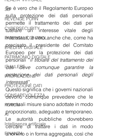
Se è vero che il Regolamento Europeo 
3D
sulla protezione dei dati personali 
REVENGE PORN
permette il trattamento dei dati per 
CYBERSECURITY
tutelare un interesse vitale degli 
interessati, è vero anche che, come ha 
PARENTAL CONTROL
precisato il presidente del Comitato 
EREDITA' DIGITALE
Europeo per la protezione dei dati 
PATRIMONIO DIGITALE
personali “
il titolare del trattamento dei 
IT-ALLERT
dati deve comunque garantire la 
protezione dei dati personali degli 
PROFILAZIONE
interessat
i”. 
PROTEZIONE DATI
Questo significa che i governi nazionali 
CONSAPEVOLEZZA
devono comunque prevedere che le 
eventuali misure siano adottate in modo 
FORUM
proporzionato, adeguato e temporaneo. 
AI
Le autorità pubbliche dovrebbero 
Intelligenza artificiale
cercare di trattare i dati in modo 
FINANZA
anonimo o in forma aggregata, così che 