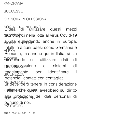
PANORAMA
SUCCESSO
CRESCITA PROFESSIONALE
SOCIALENGINEERING
L’idea di utilizzare questi mezzi 
gdprèbello
tecnologici nella lotta al virus Covid-19 
si sta diffondendo anche in Europa; 
VIOLAZIONE DATI
infatti in alcuni paesi come Germania e 
ALEXA
Romania, ma anche qui in Italia, si sta 
COOKIE
discutendo se utilizzare dati di 
geolocalizzaione o sistemi di 
TECNOLOGIA
tracciamento per identificare i 
SICUREZZA
potenziali contatti con contagiati.
METAVERSO
Si deve però tenere in considerazione 
l’effetto che questi avrebbero sul diritto 
UNIVERSO DIGITALE
alla protezione dei dati personali di 
SOCIAL NETWORK
ognuno di noi.
PASSWORD
REALTA' VIRTUALE