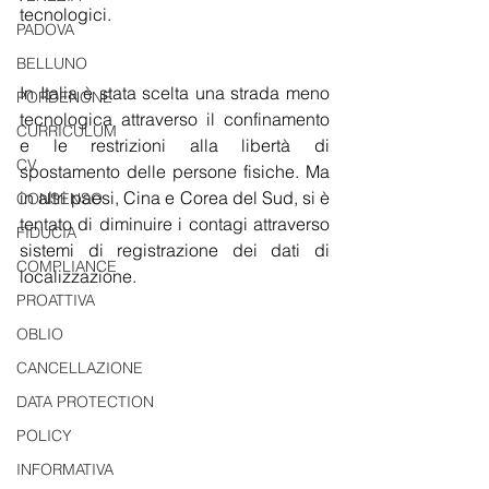
tecnologici.
PADOVA
BELLUNO
In Italia è stata scelta una strada meno 
PORDENONE
tecnologica attraverso il confinamento 
CURRICULUM
e le restrizioni alla libertà di 
CV
spostamento delle persone fisiche. Ma 
in altri paesi, Cina e Corea del Sud, si è 
CONSENSO
tentato di diminuire i contagi attraverso 
FIDUCIA
sistemi di registrazione dei dati di 
COMPLIANCE
localizzazione. 
PROATTIVA
OBLIO
CANCELLAZIONE
DATA PROTECTION
POLICY
INFORMATIVA