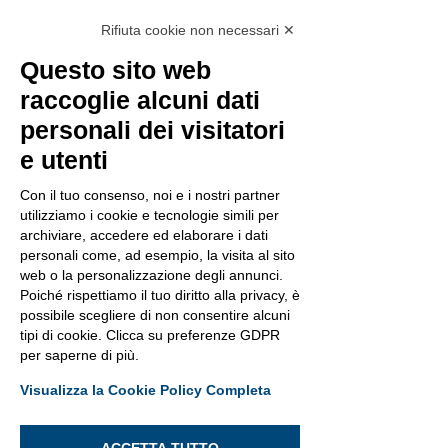
Portiamo un esempio italiano: una 
Rifiuta cookie non necessari ✕
società di comunicazione italiana ha 
Questo sito web
creato un’applicazione che aiuta ad 
individuare eventuali contagi e limitare 
raccoglie alcuni dati
l’espansione del virus. Lo scopo 
personali dei visitatori
dell’app è quello di permettere la 
e utenti
ricostruzione dei contatti con altre 
persone di chi è risultato positivo al test 
Con il tuo consenso, noi e i nostri partner
per il Covid-19. Questa applicazione, al 
utilizziamo i cookie e tecnologie simili per
contrario di quelle che sono state 
archiviare, accedere ed elaborare i dati
personali come, ad esempio, la visita al sito
sviluppate in Corea del Sud e in Cina, 
web o la personalizzazione degli annunci.
non registra il movimento della persona 
Poiché rispettiamo il tuo diritto alla privacy, è
fisica, ma il suo incontro con le altre 
possibile scegliere di non consentire alcuni
persone, controllando se le coordinate 
tipi di cookie. Clicca su preferenze GDPR
di un determinato smartphone 
per saperne di più.
coincidono con quelle di un altro.
Visualizza la Cookie Policy Completa
Le informazioni che si ricavano sono 
accessibili alle sole autorità 
ACCETTA TUTTO