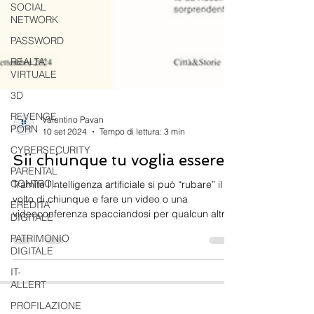
SOCIAL
NETWORK
PASSWORD
REALTA'
VIRTUALE
3D
REVENGE
PORN
Valentino Pavan
CYBERSECURITY
10 set 2024
Tempo di lettura: 3 min
PARENTAL
CONTROL
Sii chiunque tu voglia essere!
EREDITA'
Tramite l'intelligenza artificiale si può “rubare” il
DIGITALE
volto di chiunque e fare un video o una
PATRIMONIO
videoconferenza spacciandosi per qualcun altro
DIGITALE
IT-
ALLERT
PROFILAZIONE