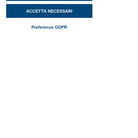
ACCETTA NECESSARI
Preferenze GDPR
Valentino Pavan
8 feb 2023
Tempo di lettura: 1 min
ATTENZIONE ALLE E-MAIL
INGANNEVOLI!
Riportiamo di seguito l'ennesimo esempio di e-
mail inviata nel tentativo di ingannare e truffare il
destinatario: Vi facciamo notare i...